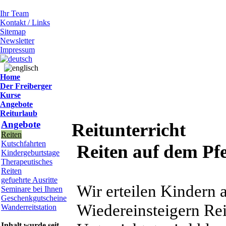
Ihr Team
Kontakt / Links
Sitemap
Newsletter
Impressum
Home
Der Freiberger
Kurse
Angebote
Reiturlaub
Angebote
Reitunterricht
Reiten
Kutschfahrten
Reiten auf dem Pfe
Kindergeburtstage
Therapeutisches
Reiten
gefuehrte Ausritte
Wir erteilen Kindern
Seminare bei Ihnen
Geschenkgutscheine
Wiedereinsteigern Reit
Wanderreitstation
Inhalt wurde seit