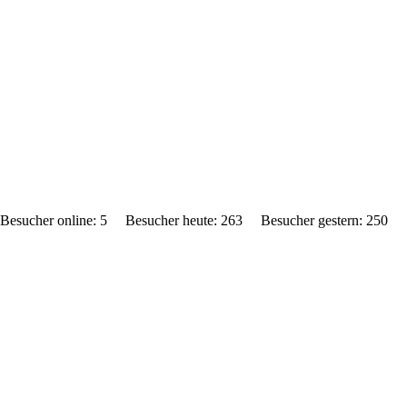
Oberstaufen, Im
Lindau, Wangen,
Bregenz, Dornbir
Kißlegg, Argenb
Grünenbach und 
Besucher online: 5 Besucher heute: 263 Besucher gestern: 