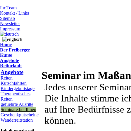
Ihr Team
Kontakt / Links
Sitemap
Newsletter
Impressum
Home
Der Freiberger
Kurse
Angebote
Reiturlaub
Angebote
Seminar im Maßan
Reiten
Kutschfahrten
Jedes unserer Seminar
Kindergeburtstage
Therapeutisches
Die Inhalte stimme ich
Reiten
gefuehrte Ausritte
auf Ihre Bedürfnisse 
Seminare bei Ihnen
Geschenkgutscheine
können.
Wanderreitstation
Inhalt wurde seit